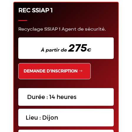
REC SSIAP 1
Recyclage SSIAP 1 Agent de sécurité.
275
À partir de
€
DEMANDE D'INSCRIPTION
Durée : 14 heures
Lieu : Dijon